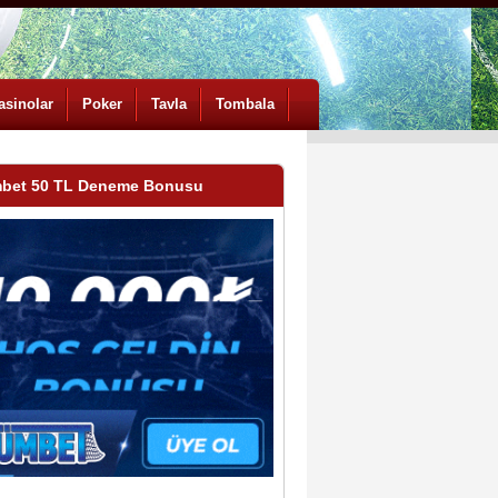
asinolar
Poker
Tavla
Tombala
bet 50 TL Deneme Bonusu