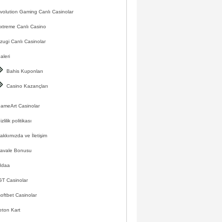
volution Gaming Canlı Casinolar
xtreme Canlı Casino
zugi Canlı Casinolar
aleri
Bahis Kuponları
Casino Kazançları
ameArt Casinolar
izlilik politikası
akkımızda ve İletişim
avale Bonusu
ddaa
GT Casinolar
softbet Casinolar
eton Kart