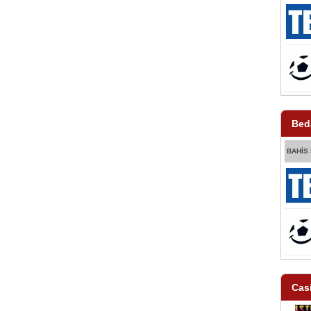
Bed
BAHİS 
Casi