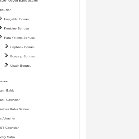
itcoin Geçen Bahis Siteleri
onuslar
Hoşgeldin Bonusu
Kombine Bonusu
Para Yatırma Bonusu
Cepbank Bonusu
Ecopayz Bonusu
Ukash Bonusu
ookie
anlı Bahis
anlı Casinolar
ashixir Bahis Siteleri
coVoucher
GT Casinolar
very Matrix