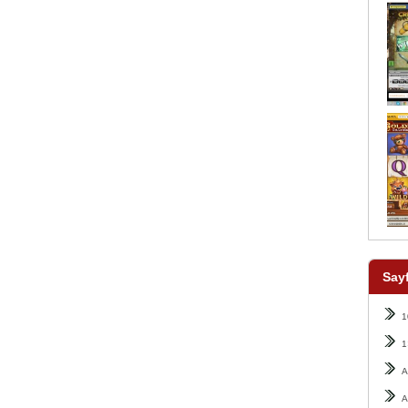
Sayf
1
1
A
A