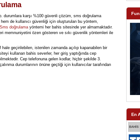
rulama
Fun
vb. durumlara karşı %100 güvenli çözüm, sms doğrulama
e hem de kullanıcı güvenliği için oluşturulan bu yöntem,
Sms doğrulama
yöntemi her bahis sitesinde yer almamaktadır.
eri memnuniyetini özen gösteren ve sıkı güvenlik yöntemleri ile
hale geçirilebilen, istenilen zamanda açılıp kapanabilen bir
iteyi kullanan bahis severler, her giriş yaptığında cep
bilmektedir. Cep telefonuna gelen kodlar, hiçbir şekilde 3.
alınma durumlarının önüne geçtiği için kullanıcılar tarafından
En A
BAHİS 