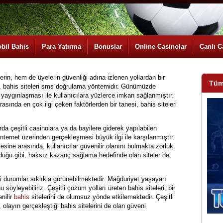
bil Bahis
Para Yatırma
Bonuslar
Online Casinolar
Canlı C
erin, hem de üyelerin güvenliği adına izlenen yollardan bir
Tüm
, bahis siteleri sms doğrulama yöntemidir. Günümüzde
n yaygınlaşması ile kullanıcılara yüzlerce imkan sağlanmıştır.
rasında en çok ilgi çeken faktörlerden bir tanesi, bahis siteleri
arda çeşitli casinolara ya da bayilere giderek yapılabilen
 internet üzerinden gerçekleşmesi büyük ilgi ile karşılanmıştır.
ine arasında, kullanıcılar güvenilir olanını bulmakta zorluk
duğu gibi, haksız kazanç sağlama hedefinde olan siteler de,
bi durumlar sıklıkla görünebilmektedir. Mağduriyet yaşayan
söyleyebiliriz. Çeşitli çözüm yolları üreten bahis siteleri, bir
nilir
bahis
sitelerini de olumsuz yönde etkilemektedir. Çeşitli
, olayın gerçekleştiği bahis sitelerini de olan güveni