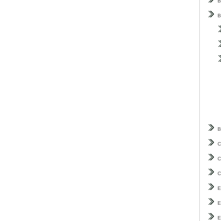
B
B
B
C
C
C
E
E
E