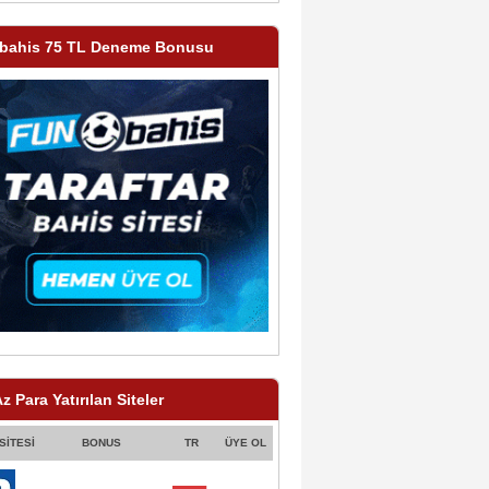
bahis 75 TL Deneme Bonusu
z Para Yatırılan Siteler
SİTESİ
BONUS
TR
ÜYE OL