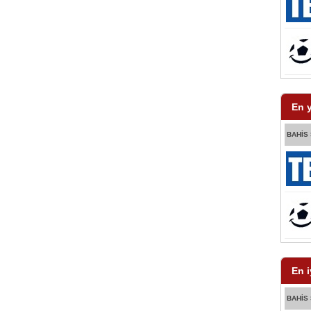
En 
BAHİS 
En i
BAHİS 