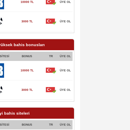
10000 TL
ÜYE OL
3000 TL
ÜYE OL
yüksek bahis bonusları
SİTESİ
BONUS
TR
ÜYE OL
10000 TL
ÜYE OL
3000 TL
ÜYE OL
yi bahis siteleri
SİTESİ
BONUS
TR
ÜYE OL