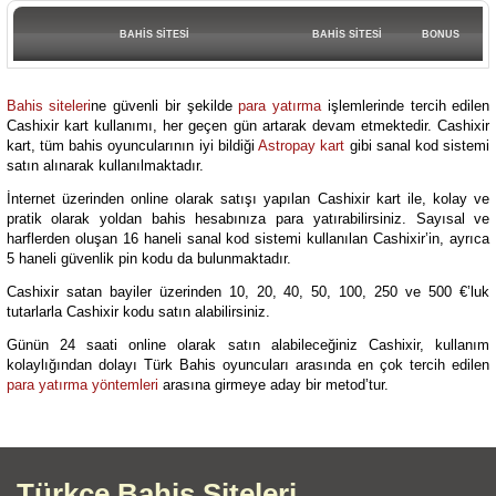
BAHİS SİTESİ
BAHİS SİTESİ
BONUS
Bahis siteleri
ne güvenli bir şekilde
para yatırma
işlemlerinde tercih edilen
Cashixir kart kullanımı, her geçen gün artarak devam etmektedir. Cashixir
kart, tüm bahis oyuncularının iyi bildiği
Astropay kart
gibi sanal kod sistemi
satın alınarak kullanılmaktadır.
İnternet üzerinden online olarak satışı yapılan Cashixir kart ile, kolay ve
pratik olarak yoldan bahis hesabınıza para yatırabilirsiniz. Sayısal ve
harflerden oluşan 16 haneli sanal kod sistemi kullanılan Cashixir’in, ayrıca
5 haneli güvenlik pin kodu da bulunmaktadır.
Cashixir satan bayiler üzerinden 10, 20, 40, 50, 100, 250 ve 500 €’luk
tutarlarla Cashixir kodu satın alabilirsiniz.
Günün 24 saati online olarak satın alabileceğiniz Cashixir, kullanım
kolaylığından dolayı Türk Bahis oyuncuları arasında en çok tercih edilen
para yatırma yöntemleri
arasına girmeye aday bir metod’tur.
Türkçe Bahis Siteleri