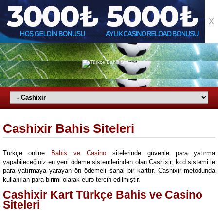
X
Cashixir Bahis Siteleri
Türkçe online
Bahis ve Casino
sitelerinde güvenle para yatırma
yapabileceğiniz en yeni ödeme sistemlerinden olan Cashixir, kod sistemi le
para yatırmaya yarayan ön ödemeli sanal bir karttır. Cashixir metodunda
kullanılan para birimi olarak euro tercih edilmiştir.
Cashixir Kart Türkçe Bahis ve Casino
Siteleri