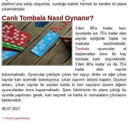
platform’una sahip oluşumlar, sunduğu kaliteli hizmeti ile kendini ön plana
çıkarmaktadır.
Canlı Tombala Nasıl Oynanır?
1’den 90’a kadar, bazı
oyunlarda ise 75’e kadar olan
sayılar eşliğinde toplar ve
markalar seçilmektedir.
Tombala
oyuncuları el
başlamadan önce bir kaç
tombala kartı seçmektedir.
1’den 90’a kadar ya da 75’e
kadar olan sayılar
bulunmaktadır. Oyuncular çekilişte çıkan her sayıyı dinler ve eğer çıkan
sayılar kart üzerinde bulunuyorsa, çıkan sayının üstünü kapatır. Oyunun
amacı, çıkan sayılar ile seçilen kartta ki tüm sayıların üzerini diğerin
oyunculardan önce kapatmaktadır. Şans faktörünün ön plana çıktığı bu
oyunda yapılması gerek, kart seçmek ve kartta ki numaraların çıkmasını
beklemektir.
08.07.2017
: •
Yorum yapılmamış