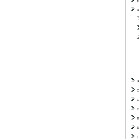
B
B
B
C
C
C
E
E
E