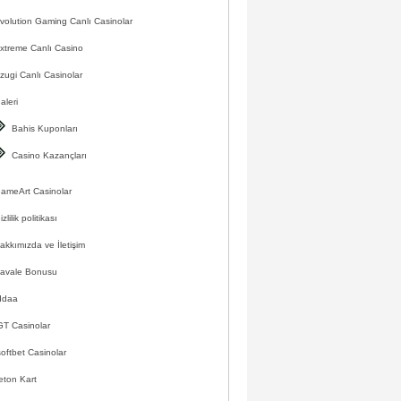
volution Gaming Canlı Casinolar
xtreme Canlı Casino
zugi Canlı Casinolar
aleri
Bahis Kuponları
Casino Kazançları
ameArt Casinolar
izlilik politikası
akkımızda ve İletişim
avale Bonusu
ddaa
GT Casinolar
softbet Casinolar
eton Kart