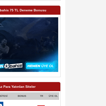
bahis 75 TL Deneme Bonusu
z Para Yatırılan Siteler
SİTESİ
BONUS
TR
ÜYE OL