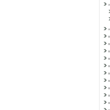
A
A
B
B
B
B
B
B
B
B
B
B