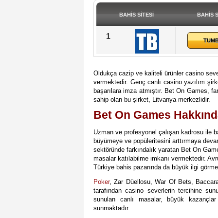
BAHİS SİTESİ
BAHİS S
1
TUM
Oldukça cazip ve kaliteli ürünler casino seve
vermektedir. Genç canlı casino yazılım şirk
başarılara imza atmıştır. Bet On Games, farkl
sahip olan bu şirket, Litvanya merkezlidir.
Bet On Games Hakkınd
Uzman ve profesyonel çalışan kadrosu ile ba
büyümeye ve popüleritesini arttırmaya devam 
sektöründe farkındalık yaratan Bet On Game
masalar katılabilme imkanı vermektedir. Av
Türkiye bahis pazarında da büyük ilgi görme
Poker
, Zar Düellosu, War Of Bets, Baccara
tarafından casino severlerin tercihine sun
sunulan canlı masalar, büyük kazançla
sunmaktadır.