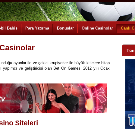
bil Bahis
Para Yatırma
Bonuslar
Online Casinolar
Canlı C
Casinolar
Tüm
unduğu oyunlar ile ve çekici krupiyerler ile büyük kitlelere hitap
ı yapımcı ve geliştiricisi olan Bet On Games, 2012 yılı Ocak
ino Siteleri