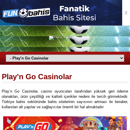
X
Play’n Go Casinolar
Play’n Go Casinolar, casino oyuncuları tarafından yüksek geri ödeme
olanakları, ürün çeşitliliği ve kaliteli içerikler nedeni ile tercih görmektedir.
Türkiye bahis sektöründe bahis sitelerinin sayısının artması ile beraber,
kullanılan alt yapılar ve sağlayıcılar önemli bir hal almaktadır.