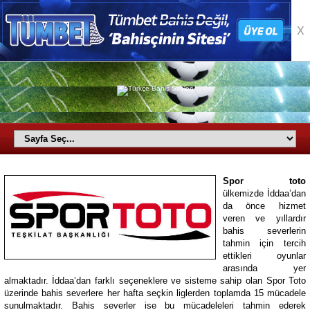
X
Spor toto
ülkemizde İddaa’dan
da önce hizmet
veren ve yıllardır
bahis severlerin
tahmin için tercih
ettikleri oyunlar
arasında yer
almaktadır. İddaa’dan farklı seçeneklere ve sisteme sahip olan Spor Toto
üzerinde bahis severlere her hafta seçkin liglerden toplamda 15 mücadele
sunulmaktadır. Bahis severler ise bu mücadeleleri tahmin ederek