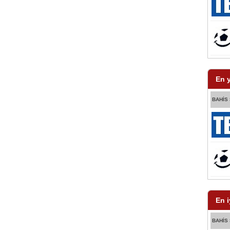
En 
BAHİS 
En i
BAHİS 