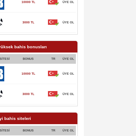
10000 TL
ÜYE OL
3000 TL
ÜYE OL
yüksek bahis bonusları
SİTESİ
BONUS
TR
ÜYE OL
10000 TL
ÜYE OL
3000 TL
ÜYE OL
yi bahis siteleri
SİTESİ
BONUS
TR
ÜYE OL