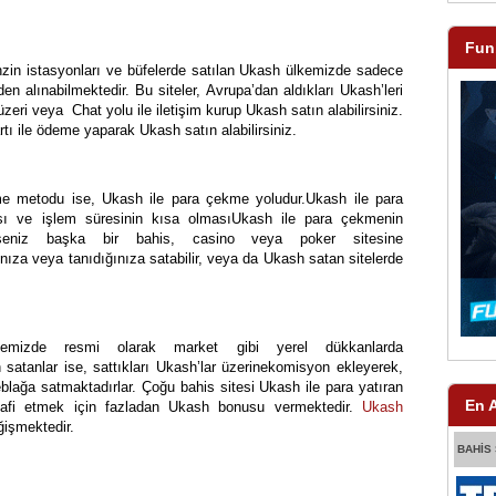
Fun
enzin istasyonları ve büfelerde satılan Ukash ülkemizde sadece
en alınabilmektedir. Bu siteler, Avrupa’dan aldıkları Ukash’leri
üzeri veya Chat yolu ile iletişim kurup Ukash satın alabilirsiniz.
artı ile ödeme yaparak Ukash satın alabilirsiniz.
me metodu ise, Ukash ile para çekme yoludur.Ukash ile para
sı ve işlem süresinin kısa olmasıUkash ile para çekmenin
sterseniz başka bir bahis, casino veya poker sitesine
ınıza veya tanıdığınıza satabilir, veya da Ukash satan sitelerde
lkemizde resmi olarak market gibi yerel dükkanlarda
 satanlar ise, sattıkları Ukash’lar üzerinekomisyon ekleyerek,
blağa satmaktadırlar. Çoğu bahis sitesi Ukash ile para yatıran
En A
elafi etmek için fazladan Ukash bonusu vermektedir.
Ukash
ğişmektedir.
BAHİS 