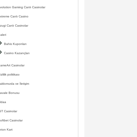
volution Gaming Canlı Casinolar
xtreme Canlı Casino
zugi Canlı Casinolar
aleri
Bahis Kuponları
Casino Kazançları
ameArt Casinolar
izlilik politikası
akkımızda ve İletişim
avale Bonusu
ddaa
GT Casinolar
softbet Casinolar
eton Kart