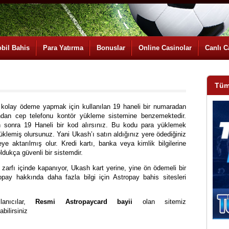
bil Bahis
Para Yatırma
Bonuslar
Online Casinolar
Canlı C
Tüm
ve kolay ödeme yapmak için kullanılan 19 haneli bir numaradan
ından cep telefonu kontör yükleme sistemine benzemektedir.
an sonra 19 Haneli bir kod alırsınız. Bu kodu para yüklemek
yüklemiş olursunuz. Yani Ukash’ı satın aldığınız yere ödediğiniz
eye aktarılmış olur. Kredi kartı, banka veya kimlik bilgilerine
dukça güvenli bir sistemdir.
zarfı içinde kapanıyor, Ukash kart yerine, yine ön ödemeli bir
stropay hakkında daha fazla bilgi için Astropay bahis sitesleri
anıcılar,
Resmi Astropaycard bayii
olan sitemiz
bilirsiniz