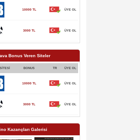
10000 TL
ÜYE OL
3000 TL
ÜYE OL
ava Bonus Veren Siteler
SİTESİ
BONUS
TR
ÜYE OL
10000 TL
ÜYE OL
3000 TL
ÜYE OL
no Kazançları Galerisi