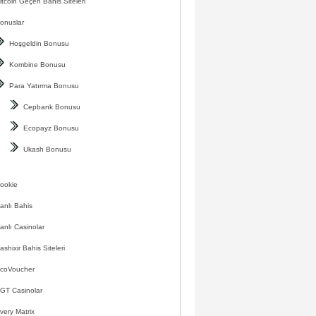
itcoin Geçen Bahis Siteleri
onuslar
Hoşgeldin Bonusu
Kombine Bonusu
Para Yatırma Bonusu
Cepbank Bonusu
Ecopayz Bonusu
Ukash Bonusu
ookie
anlı Bahis
anlı Casinolar
ashixir Bahis Siteleri
coVoucher
GT Casinolar
very Matrix