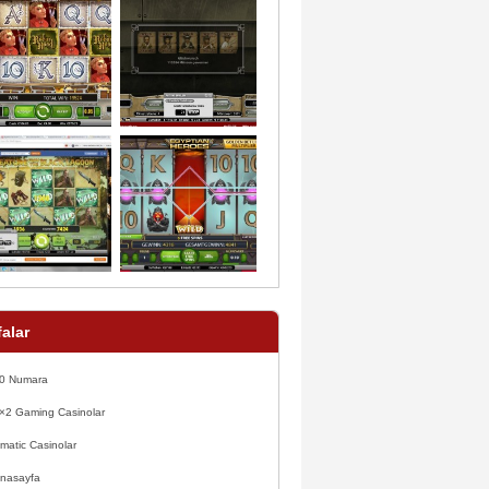
alar
0 Numara
×2 Gaming Casinolar
matic Casinolar
nasayfa