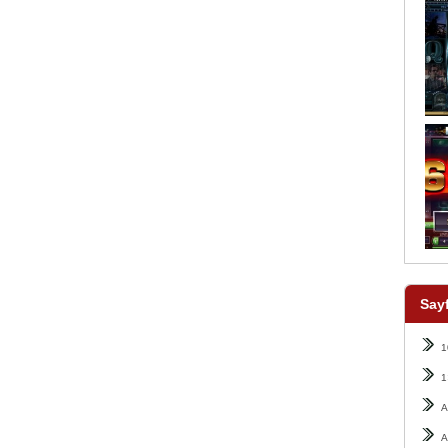
Sayf
1
1
A
A