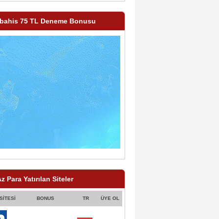
bahis 75 TL Deneme Bonusu
z Para Yatırılan Siteler
SİTESİ
BONUS
TR
ÜYE OL