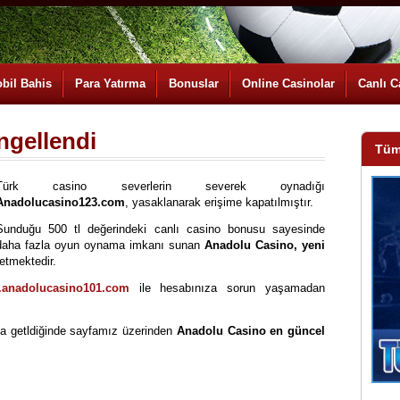
bil Bahis
Para Yatırma
Bonuslar
Online Casinolar
Canlı C
ngellendi
Tüm
Türk casino severlerin severek oynadığı
Anadolucasino123.com
, yasaklanarak erişime kapatılmıştır.
Sunduğu 500 tl değerindeki canlı casino bonusu sayesinde
daha fazla oyun oynama imkanı sunan
Anadolu Casino, yeni
tmektedir.
nadolucasino101.com
ile hesabınıza sorun yaşamadan
a getldiğinde sayfamız üzerinden
Anadolu Casino en güncel