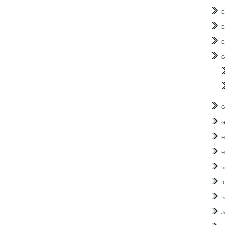
E
E
E
G
G
G
H
H
İ
İ
İ
J