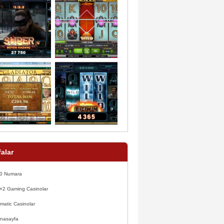
alar
0 Numara
×2 Gaming Casinolar
matic Casinolar
nasayfa