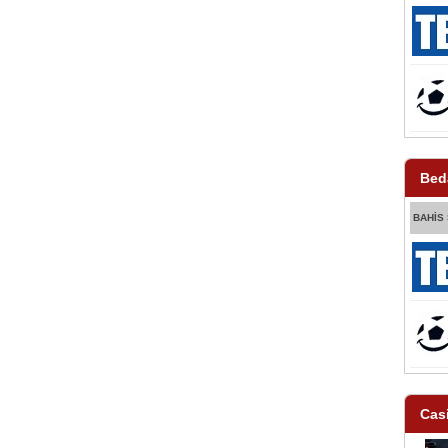
Bed
BAHİS 
Casi