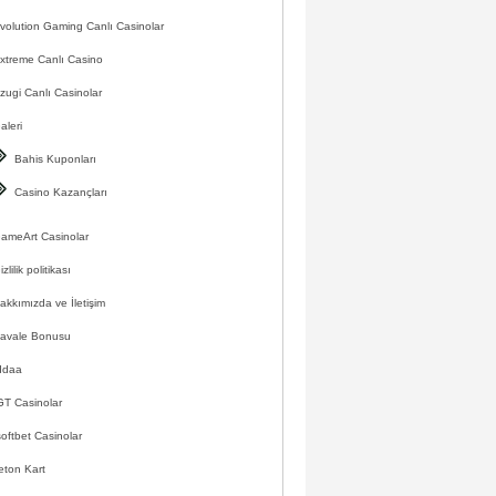
volution Gaming Canlı Casinolar
xtreme Canlı Casino
zugi Canlı Casinolar
aleri
Bahis Kuponları
Casino Kazançları
ameArt Casinolar
izlilik politikası
akkımızda ve İletişim
avale Bonusu
ddaa
GT Casinolar
softbet Casinolar
eton Kart