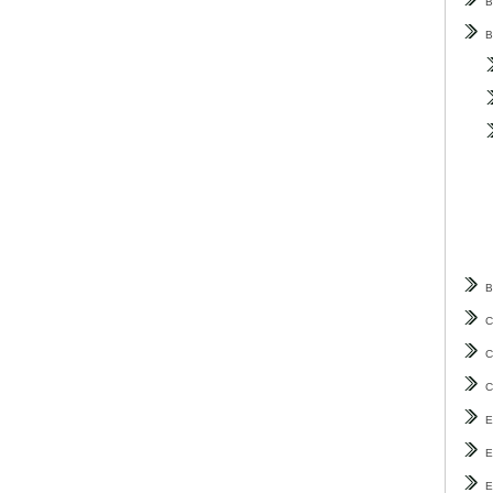
B
B
B
C
C
C
E
E
E