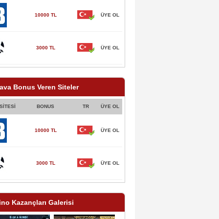
10000 TL
ÜYE OL
3000 TL
ÜYE OL
ava Bonus Veren Siteler
SİTESİ
BONUS
TR
ÜYE OL
10000 TL
ÜYE OL
3000 TL
ÜYE OL
no Kazançları Galerisi