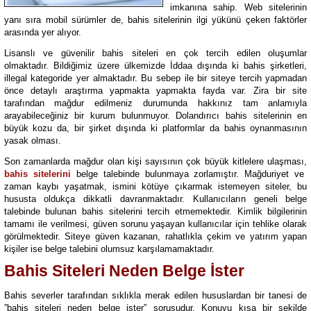
imkanına sahip. Web sitelerinin
yanı sıra mobil sürümler de, bahis sitelerinin ilgi yükünü çeken faktörler
arasında yer alıyor.
Lisanslı ve güvenilir bahis siteleri en çok tercih edilen oluşumlar
olmaktadır. Bildiğimiz üzere ülkemizde İddaa dışında ki bahis şirketleri,
illegal kategoride yer almaktadır. Bu sebep ile bir siteye tercih yapmadan
önce detaylı araştırma yapmakta yapmakta fayda var. Zira bir site
tarafından mağdur edilmeniz durumunda hakkınız tam anlamıyla
arayabileceğiniz bir kurum bulunmuyor. Dolandırıcı bahis sitelerinin en
büyük kozu da, bir şirket dışında ki platformlar da bahis oynanmasının
yasak olması.
Son zamanlarda mağdur olan kişi sayısının çok büyük kitlelere ulaşması,
bahis sitelerini
belge talebinde bulunmaya zorlamıştır. Mağduriyet ve
zaman kaybı yaşatmak, ismini kötüye çıkarmak istemeyen siteler, bu
hususta oldukça dikkatli davranmaktadır. Kullanıcıların geneli belge
talebinde bulunan bahis sitelerini tercih etmemektedir. Kimlik bilgilerinin
tamamı ile verilmesi, güven sorunu yaşayan kullanıcılar için tehlike olarak
görülmektedir. Siteye güven kazanan, rahatlıkla çekim ve yatırım yapan
kişiler ise belge talebini olumsuz karşılamamaktadır.
Bahis Siteleri Neden Belge İster
Bahis severler tarafından sıklıkla merak edilen hususlardan bir tanesi de
”bahis siteleri neden belge ister” sorusudur. Konuyu kısa bir şekilde