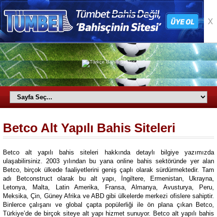
X
Betco Alt Yapılı Bahis Siteleri
Betco alt yapılı bahis siteleri hakkında detaylı bilgiye yazımızda
ulaşabilirsiniz. 2003 yılından bu yana online bahis sektöründe yer alan
Betco, birçok ülkede faaliyetlerini geniş çaplı olarak sürdürmektedir. Tam
adı Betconstruct olarak bu alt yapı, İngiltere, Ermenistan, Ukrayna,
Letonya, Malta, Latin Amerika, Fransa, Almanya, Avusturya, Peru,
Meksika, Çin, Güney Afrika ve ABD gibi ülkelerde merkezi ofislere sahiptir.
Binlerce çalışanı ve global çapta popülerliği ile ön plana çıkan Betco,
Türkiye’de de birçok siteye alt yapı hizmet sunuyor. Betco alt yapılı bahis