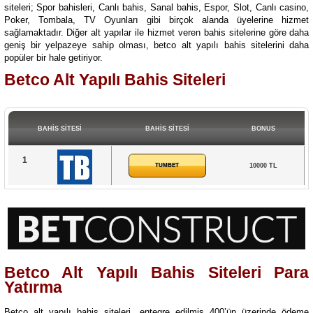
siteleri; Spor bahisleri, Canlı bahis, Sanal bahis, Espor, Slot, Canlı casino,
Poker, Tombala, TV Oyunları gibi birçok alanda üyelerine hizmet
sağlamaktadır. Diğer alt yapılar ile hizmet veren bahis sitelerine göre daha
geniş bir yelpazeye sahip olması, betco alt yapılı bahis sitelerini daha
popüler bir hale getiriyor.
Betco Alt Yapılı Bahis Siteleri
BAHİS SİTESİ
BAHİS SİTESİ
BONUS
1
TUMBET
10000 TL
Betco Alt Yapılı Bahis Siteleri Para
Yatırma
Betco alt yapılı bahis siteleri, entegre edilmiş 400’ün üzerinde ödeme