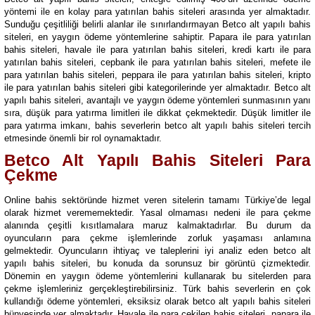
yöntemi ile en kolay para yatırılan bahis siteleri arasında yer almaktadır.
Sunduğu çeşitliliği belirli alanlar ile sınırlandırmayan Betco alt yapılı bahis
siteleri, en yaygın ödeme yöntemlerine sahiptir. Papara ile para yatırılan
bahis siteleri, havale ile para yatırılan bahis siteleri, kredi kartı ile para
yatırılan bahis siteleri, cepbank ile para yatırılan bahis siteleri, mefete ile
para yatırılan bahis siteleri, peppara ile para yatırılan bahis siteleri, kripto
ile para yatırılan bahis siteleri gibi kategorilerinde yer almaktadır. Betco alt
yapılı bahis siteleri, avantajlı ve yaygın ödeme yöntemleri sunmasının yanı
sıra, düşük para yatırma limitleri ile dikkat çekmektedir. Düşük limitler ile
para yatırma imkanı, bahis severlerin betco alt yapılı bahis siteleri tercih
etmesinde önemli bir rol oynamaktadır.
Betco Alt Yapılı Bahis Siteleri Para
Çekme
Online bahis sektöründe hizmet veren sitelerin tamamı Türkiye’de legal
olarak hizmet verememektedir. Yasal olmaması nedeni ile para çekme
alanında çeşitli kısıtlamalara maruz kalmaktadırlar. Bu durum da
oyuncuların para çekme işlemlerinde zorluk yaşaması anlamına
gelmektedir. Oyuncuların ihtiyaç ve taleplerini iyi analiz eden betco alt
yapılı bahis siteleri, bu konuda da sorunsuz bir görüntü çizmektedir.
Dönemin en yaygın ödeme yöntemlerini kullanarak bu sitelerden para
çekme işlemleriniz gerçekleştirebilirsiniz. Türk bahis severlerin en çok
kullandığı ödeme yöntemleri, eksiksiz olarak betco alt yapılı bahis siteleri
bünyesinde yer almaktadır. Havale ile para çekilen bahis siteleri, papara ile