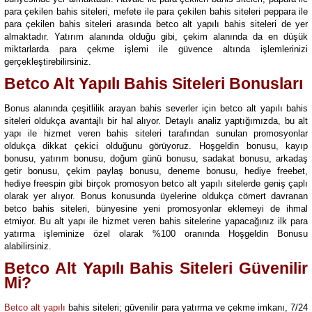
para çekilen bahis siteleri, mefete ile para çekilen bahis siteleri peppara ile
para çekilen bahis siteleri arasında betco alt yapılı bahis siteleri de yer
almaktadır. Yatırım alanında olduğu gibi, çekim alanında da en düşük
miktarlarda para çekme işlemi ile güvence altında işlemlerinizi
gerçekleştirebilirsiniz.
Betco Alt Yapılı Bahis Siteleri Bonusları
Bonus alanında çeşitlilik arayan bahis severler için betco alt yapılı bahis
siteleri oldukça avantajlı bir hal alıyor. Detaylı analiz yaptığımızda, bu alt
yapı ile hizmet veren bahis siteleri tarafından sunulan promosyonlar
oldukça dikkat çekici olduğunu görüyoruz. Hoşgeldin bonusu, kayıp
bonusu, yatırım bonusu, doğum günü bonusu, sadakat bonusu, arkadaş
getir bonusu, çekim paylaş bonusu, deneme bonusu, hediye freebet,
hediye freespin gibi birçok promosyon betco alt yapılı sitelerde geniş çaplı
olarak yer alıyor. Bonus konusunda üyelerine oldukça cömert davranan
betco bahis siteleri, bünyesine yeni promosyonlar eklemeyi de ihmal
etmiyor. Bu alt yapı ile hizmet veren bahis sitelerine yapacağınız ilk para
yatırma işleminize özel olarak %100 oranında Hoşgeldin Bonusu
alabilirsiniz.
Betco Alt Yapılı Bahis Siteleri Güvenilir
Mi?
Betco alt yapılı
bahis siteleri; güvenilir para yatırma ve çekme imkanı, 7/24