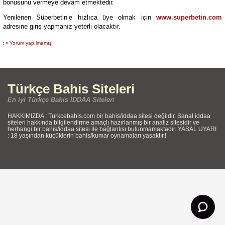
bonusunu vermeye devam etmektedir.
Yenilenen Süperbetin’e hızlıca üye olmak için
www.superbetin.com
adresine giriş yapmanız yeterli olacaktır.
: •
Yorum yapılmamış
Türkçe Bahis Siteleri
En iyi Türkçe Bahis İDDAA Siteleri
HAKKIMIZDA : Turkcebahis.com bir bahis/iddaa sitesi değildir. Sanal iddaa
siteleri hakkında bilgilendirme amaçlı hazırlanmış bir analiz sitesidir ve
herhangi bir bahis/iddaa sitesi ile bağlantısı bulunmamaktadır. YASAL UYARI
: 18 yaşından küçüklerin bahis/kumar oynamaları yasaktır.!