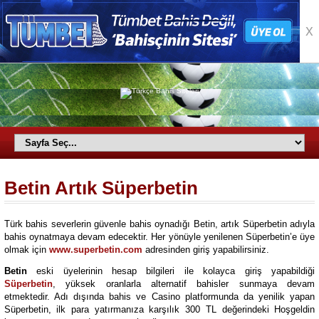
X
Betin Artık Süperbetin
Türk bahis severlerin güvenle bahis oynadığı Betin, artık Süperbetin adıyla
bahis oynatmaya devam edecektir. Her yönüyle yenilenen Süperbetin’e üye
olmak için
www.superbetin.com
adresinden giriş yapabilirsiniz.
Betin
eski üyelerinin hesap bilgileri ile kolayca giriş yapabildiği
Süperbetin
, yüksek oranlarla alternatif bahisler sunmaya devam
etmektedir. Adı dışında bahis ve Casino platformunda da yenilik yapan
Süperbetin, ilk para yatırmanıza karşılık 300 TL değerindeki Hoşgeldin