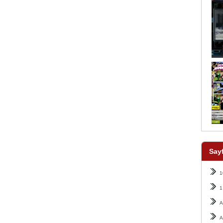
Sayf
1
1
A
A