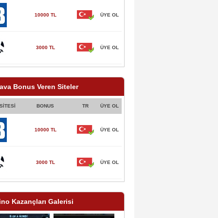
10000 TL
ÜYE OL
3000 TL
ÜYE OL
ava Bonus Veren Siteler
SİTESİ
BONUS
TR
ÜYE OL
10000 TL
ÜYE OL
3000 TL
ÜYE OL
no Kazançları Galerisi