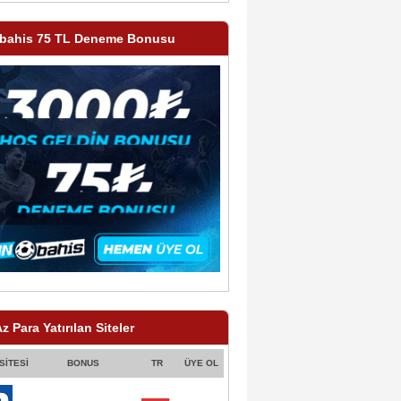
bahis 75 TL Deneme Bonusu
z Para Yatırılan Siteler
SİTESİ
BONUS
TR
ÜYE OL