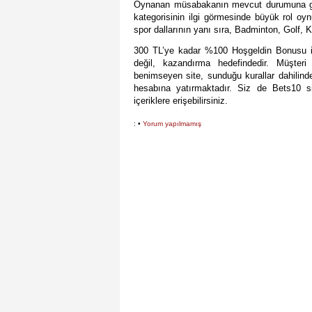
Oynanan müsabakanın mevcut durumuna gör
kategorisinin ilgi görmesinde büyük rol oyn
spor dallarının yanı sıra, Badminton, Golf, K
300 TL’ye kadar %100 Hoşgeldin Bonusu il
değil, kazandırma hedefindedir. Müşteri
benimseyen site, sunduğu kurallar dahilind
hesabına yatırmaktadır. Siz de Bets10 s
içeriklere erişebilirsiniz.
: •
Yorum yapılmamış