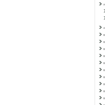
A
A
B
B
B
B
B
B
B
B
B
B