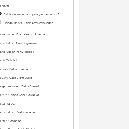
nketler
Bahis sitelerine nasıl para yatırıyorsunuz?
Hangi Siteden Bahis Oynuyorsunuz?
stropaycard Para Yatırma Bonusu
ahis Siteleri Sms Doğrulama
ahis Siteleri Yeni Adresleri
ahis Terimleri
edava Bahis Bonusu
edava Casino Bonusları
elge İstemeyen Bahis Siteleri
et On Games Canlı Casinolar
etconstruct
etconstruct Canlı Casinolar
etsoft Casinolar