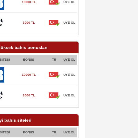
10000 TL
ÜYE OL
3000 TL
ÜYE OL
yüksek bahis bonusları
SİTESİ
BONUS
TR
ÜYE OL
10000 TL
ÜYE OL
3000 TL
ÜYE OL
yi bahis siteleri
SİTESİ
BONUS
TR
ÜYE OL