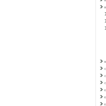
B
B
B
C
C
C
E
E
E