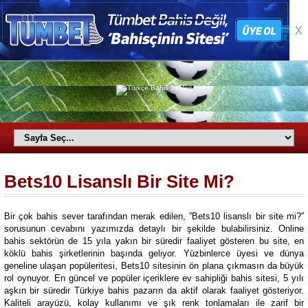
X
Bets10 Lisanslı Bir Site Mi?
Bir çok bahis sever tarafından merak edilen, ”Bets10 lisanslı bir site mi?”
sorusunun cevabını yazımızda detaylı bir şekilde bulabilirsiniz. Online
bahis sektörün de 15 yıla yakın bir süredir faaliyet gösteren bu site, en
köklü bahis şirketlerinin başında geliyor. Yüzbinlerce üyesi ve dünya
geneline ulaşan popüleritesi, Bets10 sitesinin ön plana çıkmasın da büyük
rol oynuyor. En güncel ve popüler içeriklere ev sahipliği bahis sitesi, 5 yılı
aşkın bir süredir Türkiye bahis pazarın da aktif olarak faaliyet gösteriyor.
Kaliteli arayüzü, kolay kullanımı ve şık renk tonlamaları ile zarif bir