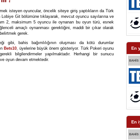
ek isteyen oyuncular, öncelik siteye giriş yaptıkların da Türk
n Lobiye Git bölümüne tıklayarak, mevcut oyuncu sayılarına ve
um 2, maksimum 5 oyuncu ile oynanan bu oyun türü, esnek
ğlenceli amaçlı oynanması gerektiğini, maddi bir çıkar olarak
belirtmek gerek.
ceği gibi, bahis bağımlılığının oluşması da kötü durumlar
En 
yen
Bets10
, üyelerine büyük önem gösteriyor. Türk Pokeri oyunu
gerekli bilgilendirmeler yapılmaktadır. Herhangi bir sunucu
ır ve oyun devam etmektedir.
BAHİS 
En i
BAHİS 