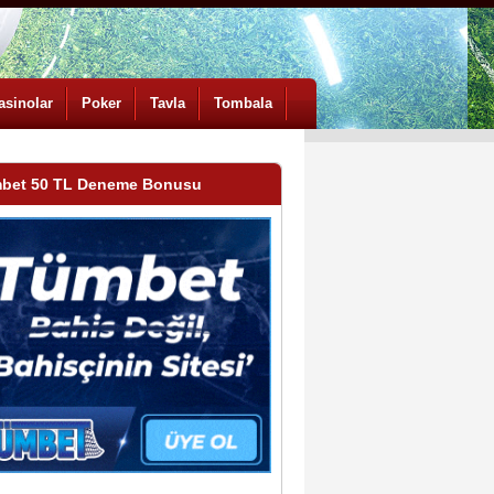
asinolar
Poker
Tavla
Tombala
bet 50 TL Deneme Bonusu