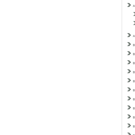
A
A
B
B
B
B
B
B
B
B
B
B