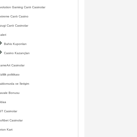
volution Gaming Canlı Casinolar
xtreme Canlı Casino
zugi Canlı Casinolar
aleri
Bahis Kuponları
Casino Kazançları
ameArt Casinolar
izlilik politikası
akkımızda ve İletişim
avale Bonusu
ddaa
GT Casinolar
softbet Casinolar
eton Kart