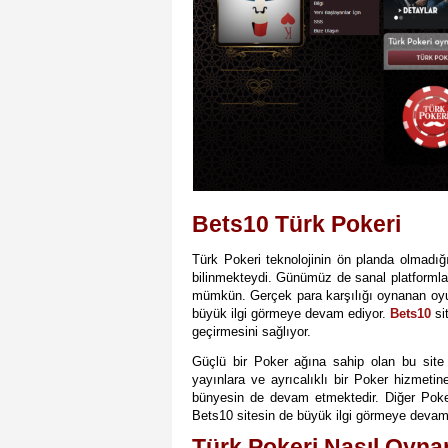
Bets10 Türk Pokeri
Türk Pokeri teknolojinin ön planda olmadı
bilinmekteydi. Günümüz de sanal platformla
mümkün. Gerçek para karşılığı oynanan oyun
büyük ilgi görmeye devam ediyor.
Bets10
si
geçirmesini sağlıyor.
Güçlü bir Poker ağına sahip olan bu site 
yayınlara ve ayrıcalıklı bir Poker hizmetine
bünyesin de devam etmektedir. Diğer Poker 
Bets10 sitesin de büyük ilgi görmeye devam
Türk Pokeri Nasıl Oyna