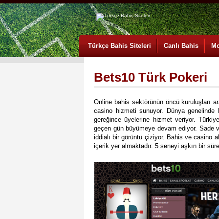
Türkçe Bahis Siteleri
Canlı Bahis
Mo
Bets10 Türk Pokeri
Online bahis sektörünün öncü kuruluşları a
casino hizmeti sunuyor. Dünya genelinde b
gereğince üyelerine hizmet veriyor. Türkiy
geçen gün büyümeye devam ediyor. Sade ve k
iddialı bir görüntü çiziyor. Bahis ve casino
içerik yer almaktadır. 5 seneyi aşkın bir sür