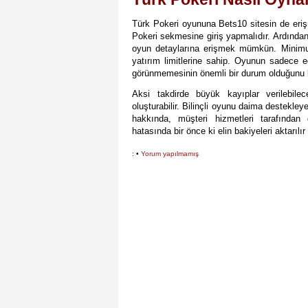
Türk Pokeri oyununa Bets10 sitesin de erişm
Pokeri sekmesine giriş yapmalıdır. Ardında
oyun detaylarına erişmek mümkün. Minim
yatırım limitlerine sahip. Oyunun sadece e
görünmemesinin önemli bir durum olduğunu 
Aksi takdirde büyük kayıplar verilebile
oluşturabilir. Bilinçli oyunu daima destekle
hakkında, müşteri hizmetleri tarafından 
hatasında bir önce ki elin bakiyeleri aktarıl
: •
Yorum yapılmamış