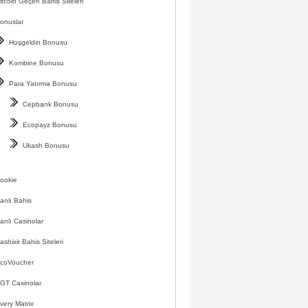
itcoin Geçen Bahis Siteleri
onuslar
Hoşgeldin Bonusu
Kombine Bonusu
Para Yatırma Bonusu
Cepbank Bonusu
Ecopayz Bonusu
Ukash Bonusu
ookie
anlı Bahis
anlı Casinolar
ashixir Bahis Siteleri
coVoucher
GT Casinolar
very Matrix