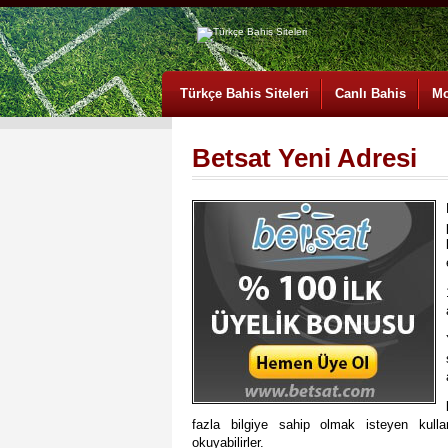
Türkçe Bahis Siteleri
Canlı Bahis
Mo
Betsat Yeni Adresi
fazla bilgiye sahip olmak isteyen kullan
okuyabilirler.