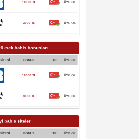
10000 TL
ÜYE OL
3000 TL
ÜYE OL
yüksek bahis bonusları
SİTESİ
BONUS
TR
ÜYE OL
10000 TL
ÜYE OL
3000 TL
ÜYE OL
yi bahis siteleri
SİTESİ
BONUS
TR
ÜYE OL