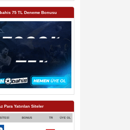
bahis 75 TL Deneme Bonusu
z Para Yatırılan Siteler
SİTESİ
BONUS
TR
ÜYE OL