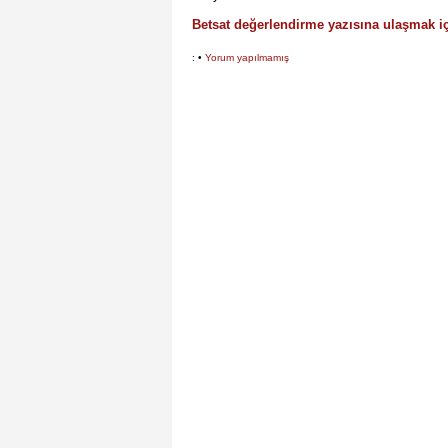
Betsat değerlendirme yazısına ulaşmak içi
: •
Yorum yapılmamış