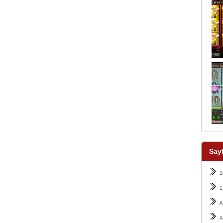
Sayf
1
1
A
A