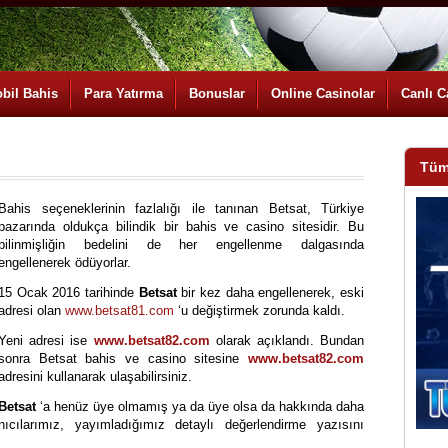
bil Bahis
Para Yatırma
Bonuslar
Online Casinolar
Canlı C
Tüm
Bahis seçeneklerinin fazlalığı ile tanınan Betsat, Türkiye
pazarında oldukça bilindik bir bahis ve casino sitesidir. Bu
bilinmişliğin bedelini de her engellenme dalgasında
engellenerek ödüyorlar.
15 Ocak 2016 tarihinde
Betsat
bir kez daha engellenerek, eski
adresi olan
www.betsat81.com
‘u değiştirmek zorunda kaldı.
Yeni adresi ise
www.betsat82.com
olarak açıklandı. Bundan
sonra Betsat bahis ve casino sitesine
www.betsat82.com
adresini kullanarak ulaşabilirsiniz.
Betsat
‘a henüz üye olmamış ya da üye olsa da hakkında daha
ıcılarımız, yayımladığımız detaylı değerlendirme yazısını