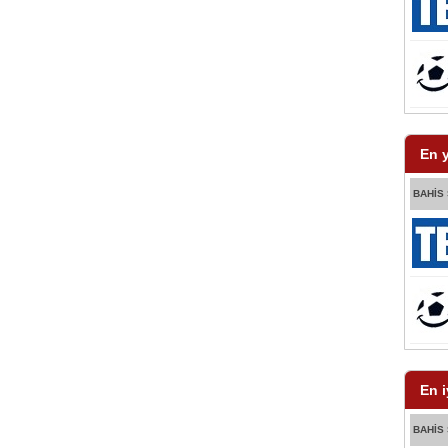
En 
BAHİS 
En i
BAHİS 