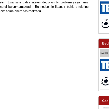
rtelim. Lisanssız bahis sitelerinde, olası bir problem yaşamanız
 merci bulunmamaktadır. Bu neden ile lisanslı bahis sitelerine
nız adına önem taşımaktadır.
Bed
BAHİS 
Casi