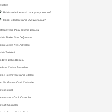
nketler
Bahis sitelerine nasıl para yatırıyorsunuz?
Hangi Siteden Bahis Oynuyorsunuz?
stropaycard Para Yatırma Bonusu
ahis Siteleri Sms Doğrulama
ahis Siteleri Yeni Adresleri
ahis Terimleri
edava Bahis Bonusu
edava Casino Bonusları
elge İstemeyen Bahis Siteleri
et On Games Canlı Casinolar
etconstruct
etconstruct Canlı Casinolar
etsoft Casinolar