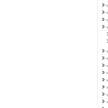
E
E
E
G
G
G
H
H
İ
İ
İ
J