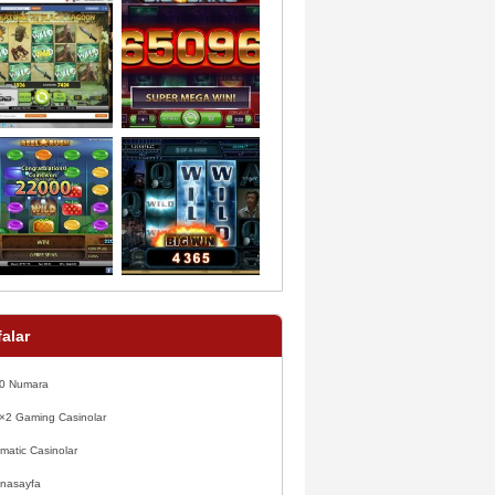
alar
0 Numara
×2 Gaming Casinolar
matic Casinolar
nasayfa