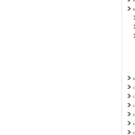
B
B
B
C
C
C
E
E
E