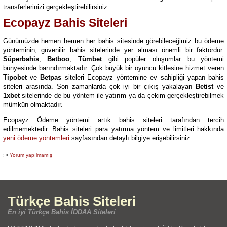
transferlerinizi gerçekleştirebilirsiniz.
Ecopayz Bahis Siteleri
Günümüzde hemen hemen her bahis sitesinde görebileceğimiz bu ödeme
yönteminin, güvenilir bahis sitelerinde yer alması önemli bir faktördür.
Süperbahis
,
Betboo
,
Tümbet
gibi popüler oluşumlar bu yöntemi
bünyesinde barındırmaktadır. Çok büyük bir oyuncu kitlesine hizmet veren
Tipobet
ve
Betpas
siteleri Ecopayz yöntemine ev sahipliği yapan bahis
siteleri arasında. Son zamanlarda çok iyi bir çıkış yakalayan
Betist
ve
1xbet
sitelerinde de bu yöntem ile yatırım ya da çekim gerçekleştirebilmek
mümkün olmaktadır.
Ecopayz Ödeme yöntemi artık bahis siteleri tarafından tercih
edilmemektedir. Bahis siteleri para yatırma yöntem ve limitleri hakkında
yeni ödeme yöntemleri
sayfasından detaylı bilgiye erişebilirsiniz.
: •
Yorum yapılmamış
Türkçe Bahis Siteleri
En iyi Türkçe Bahis İDDAA Siteleri