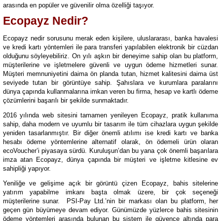
arasında en popüler ve güvenilir olma özelliği taşıyor.
Ecopayz Nedir?
Ecopayz nedir sorusunu merak eden kişilere, uluslararası, banka havalesi
ve kredi kartı yöntemleri ile para transferi yapılabilen elektronik bir cüzdan
olduğunu söyleyebiliriz. On yılı aşkın bir deneyime sahip olan bu platform,
müşterilerine ve işletmelere güvenli ve uygun ödeme hizmetleri sunar.
Müşteri memnuniyetini daima ön planda tutan, hizmet kalitesini daima üst
seviyede tutan bir görüntüye sahip. Şahıslara ve kurumlara paralarını
dünya çapında kullanmalarına imkan veren bu firma, hesap ve kartlı ödeme
çözümlerini başarılı bir şekilde sunmaktadır.
2016 yılında web sitesini tamamen yenileyen Ecopayz, pratik kullanıma
sahip, daha modern ve uyumlu bir tasarım ile tüm cihazlara uygun şekilde
yeniden tasarlanmıştır. Bir diğer önemli atılımı ise kredi kartı ve banka
hesabı ödeme yöntemlerine alternatif olarak, ön ödemeli ürün olaran
ecoVoucher’i piyasaya sürdü. Kuruluşun’dan bu yana çok önemli başarılara
imza atan Ecopayz, dünya çapında bir müşteri ve işletme kitlesine ev
sahipliği yapıyor.
Yeniliğe ve gelişime açık bir görüntü çizen Ecopayz, bahis sitelerine
yatırım yapabilme imkanı başta olmak üzere, bir çok seçeneği
müşterilerine sunar. PSI-Pay Ltd.’nin bir markası olan bu platform, her
geçen gün büyümeye devam ediyor. Günümüzde yüzlerce bahis sitesinin
ödeme yöntemleri arasında bulunan bu sistem ile güvence altında para