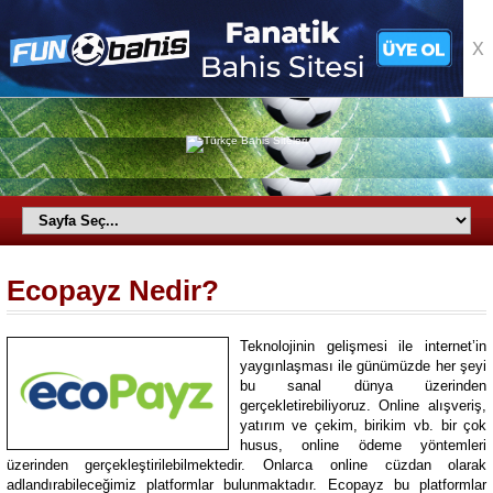
X
Ecopayz Nedir?
Teknolojinin gelişmesi ile internet’in
yaygınlaşması ile günümüzde her şeyi
bu sanal dünya üzerinden
gerçekletirebiliyoruz. Online alışveriş,
yatırım ve çekim, birikim vb. bir çok
husus, online ödeme yöntemleri
üzerinden gerçekleştirilebilmektedir. Onlarca online cüzdan olarak
adlandırabileceğimiz platformlar bulunmaktadır. Ecopayz bu platformlar