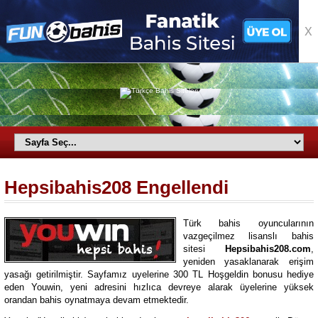
X
Hepsibahis208 Engellendi
Türk bahis oyuncularının
vazgeçilmez lisanslı bahis
sitesi
Hepsibahis208.com
,
yeniden yasaklanarak erişim
yasağı getirilmiştir. Sayfamız uyelerine 300 TL Hoşgeldin bonusu hediye
eden Youwin, yeni adresini hızlıca devreye alarak üyelerine yüksek
orandan bahis oynatmaya devam etmektedir.