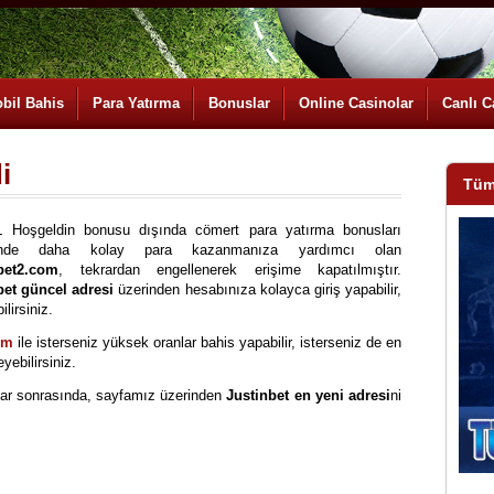
bil Bahis
Para Yatırma
Bonuslar
Online Casinolar
Canlı C
i
Tüm
 Hoşgeldin bonusu dışında cömert para yatırma bonusları
inde daha kolay para kazanmanıza yardımcı olan
bet2.com
, tekrardan engellenerek erişime kapatılmıştır.
bet güncel adresi
üzerinden hesabınıza kolayca giriş yapabilir,
lirsiniz.
om
ile isterseniz yüksek oranlar bahis yapabilir, isterseniz de en
ebilirsiniz.
alar sonrasında, sayfamız üzerinden
Justinbet en yeni adresi
ni