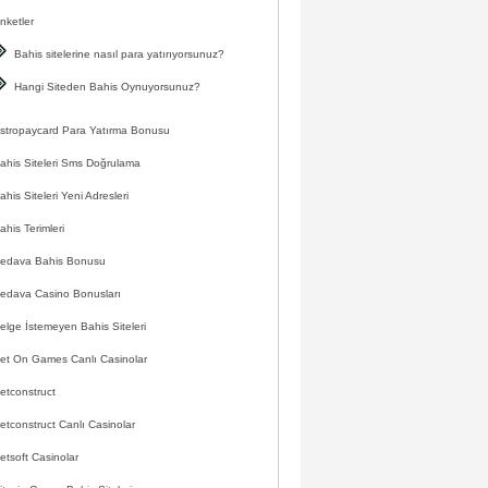
nketler
Bahis sitelerine nasıl para yatırıyorsunuz?
Hangi Siteden Bahis Oynuyorsunuz?
stropaycard Para Yatırma Bonusu
ahis Siteleri Sms Doğrulama
ahis Siteleri Yeni Adresleri
ahis Terimleri
edava Bahis Bonusu
edava Casino Bonusları
elge İstemeyen Bahis Siteleri
et On Games Canlı Casinolar
etconstruct
etconstruct Canlı Casinolar
etsoft Casinolar