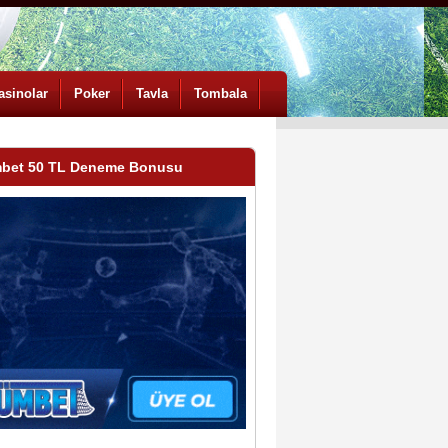
asinolar
Poker
Tavla
Tombala
bet 50 TL Deneme Bonusu