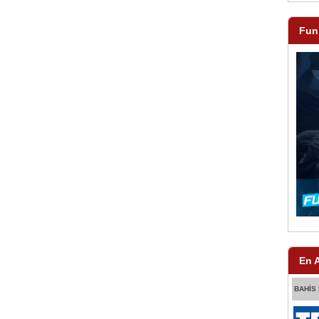
Fun
En A
BAHİS 