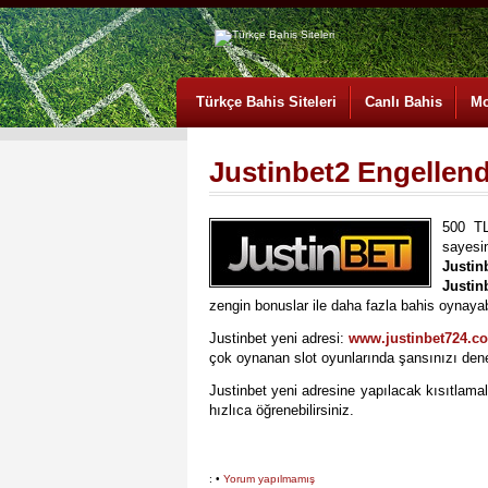
Türkçe Bahis Siteleri
Canlı Bahis
Mo
Justinbet2 Engellend
500 TL
sayes
Justin
Justin
zengin bonuslar ile daha fazla bahis oynayabi
Justinbet yeni adresi:
www.justinbet724.c
çok oynanan slot oyunlarında şansınızı deney
Justinbet yeni adresine yapılacak kısıtlam
hızlıca öğrenebilirsiniz.
: •
Yorum yapılmamış