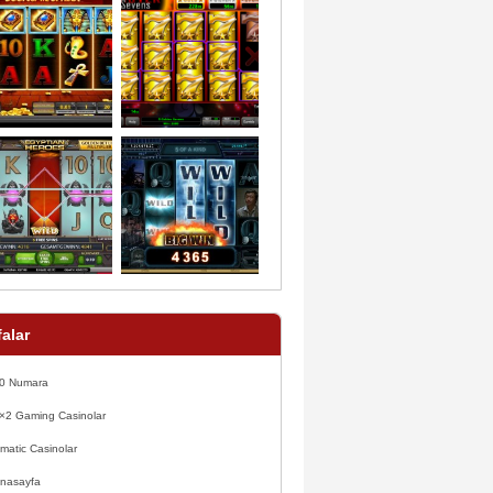
alar
0 Numara
×2 Gaming Casinolar
matic Casinolar
nasayfa