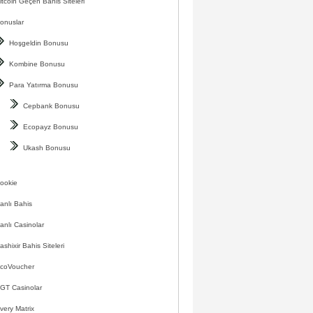
itcoin Geçen Bahis Siteleri
onuslar
Hoşgeldin Bonusu
Kombine Bonusu
Para Yatırma Bonusu
Cepbank Bonusu
Ecopayz Bonusu
Ukash Bonusu
ookie
anlı Bahis
anlı Casinolar
ashixir Bahis Siteleri
coVoucher
GT Casinolar
very Matrix