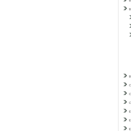
B
B
B
C
C
C
E
E
E