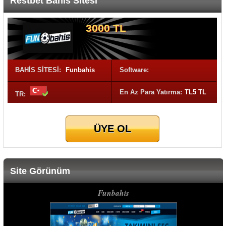
Restbet Bahis Sitesi
3000 TL
BAHİS SİTESİ:
Funbahis
Software:
En Az Para Yatırma:
TL5 TL
TR:
ÜYE OL
Site Görünüm
Funbahis