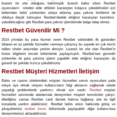
lisanslı bir site olduğunu belirtmiştik lisanslı bahis sitesi Restbet
oyuncuların siteden elde ettikleri kazançları kolayca çekebilmeleri için
birbirinden farklı yöntemleri siteye eklemiş para çekme limitlerini de
oldukça düşük tutmuştur. Restbet’deelde ettiğiniz kazançları kesintisiz
çekebileceğiniz gibi Restbet para çekme işlemlerinde belge talep etmez.
Restbet Güvenilir Mi ?
2014 yılından bu yana hizmet veren Restbet sektördeki ilk gününden
itibaren en iyi şekilde hizmetler vermeye çalışmış bu sayede en çok tercih
edilen siteler arasından yerinin almıştır. Lisanslı bir site olan Restbet’in
lisans bilgilerini önceki bölümlerde paylaşmıştık. Restbet’een güvenilir
yöntemler ile para yatırma işlemi yapabilir elde ettiğiniz kazançları da
güvenli bir şekilde hızlıca çekebilirsiniz
Restbet Müşteri Hizmetleri İletişim
Bahis ve casino sitelerindeki müşteri hizmetleri servis oyunculara yada
siteye üye olmak isteyen kullanıcıların bilgi almasını sağlamak sitede
yaşadığı problemlerde yardımcı olmak için vardır.
Restbet
müşteri
hizmetleri servisinde alanlarında deneyimleri müşteri temsilcileri çalışır,
dilediğiniz zaman Restbet canlı destek hattına bağlanıp site ile ilgili
konularda yardım alabilirsiniz. Restbet bahis sitesi hakkında görüş ve
şikayetlerinizi
restbet forum
bölümünde paylaşabilir diğer kullanıcılara
deneyimlerinizi aktarabilirsiniz.