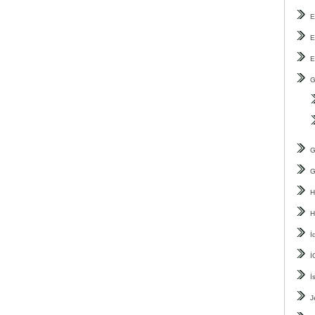
E
E
E
G
G
G
H
H
İ
İ
İ
J