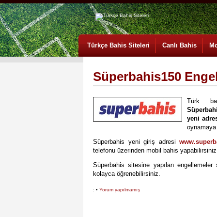
Türkçe Bahis Siteleri
Canlı Bahis
Mo
Süperbahis150 Engel
Türk ba
Süperbah
yeni adre
oynamaya 
Süperbahis yeni giriş adresi
www.superb
telefonu üzerinden mobil bahis yapabilirsiniz
Süperbahis sitesine yapılan engellemeler
kolayca öğrenebilirsiniz.
: •
Yorum yapılmamış