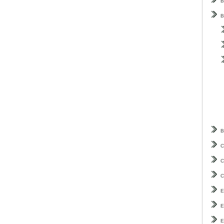
B
B
B
C
C
C
E
E
E