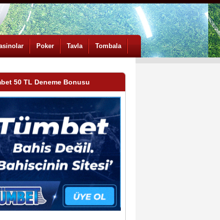
asinolar
Poker
Tavla
Tombala
bet 50 TL Deneme Bonusu