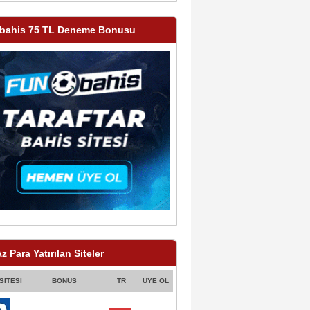
bahis 75 TL Deneme Bonusu
z Para Yatırılan Siteler
SİTESİ
BONUS
TR
ÜYE OL