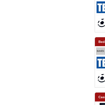
Bed
BAHİS 
Casi