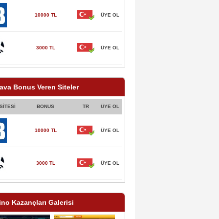
10000 TL
ÜYE OL
3000 TL
ÜYE OL
ava Bonus Veren Siteler
SİTESİ
BONUS
TR
ÜYE OL
10000 TL
ÜYE OL
3000 TL
ÜYE OL
no Kazançları Galerisi