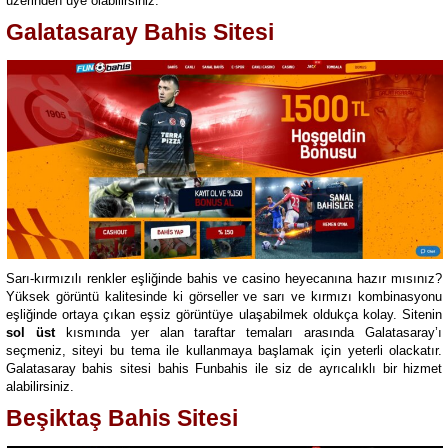
üzerinden üye olabilirsiniz.
Galatasaray Bahis Sitesi
Sarı-kırmızılı renkler eşliğinde bahis ve casino heyecanına hazır mısınız?
Yüksek görüntü kalitesinde ki görseller ve sarı ve kırmızı kombinasyonu
eşliğinde ortaya çıkan eşsiz görüntüye ulaşabilmek oldukça kolay. Sitenin
sol üst
kısmında yer alan taraftar temaları arasında Galatasaray’ı
seçmeniz, siteyi bu tema ile kullanmaya başlamak için yeterli olackatır.
Galatasaray bahis sitesi bahis Funbahis ile siz de ayrıcalıklı bir hizmet
alabilirsiniz.
Beşiktaş Bahis Sitesi