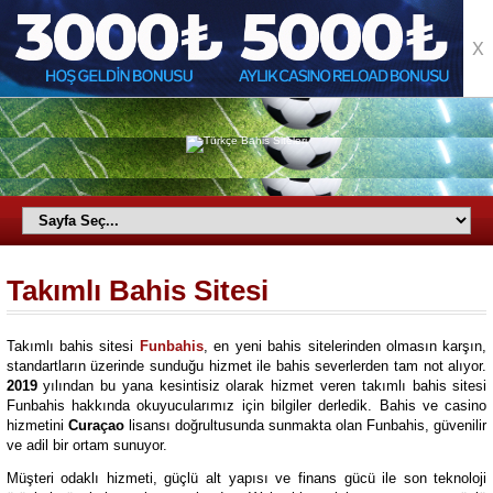
X
Takımlı Bahis Sitesi
Takımlı bahis sitesi
Funbahis
, en yeni bahis sitelerinden olmasın karşın,
standartların üzerinde sunduğu hizmet ile bahis severlerden tam not alıyor.
2019
yılından bu yana kesintisiz olarak hizmet veren takımlı bahis sitesi
Funbahis hakkında okuyucularımız için bilgiler derledik. Bahis ve casino
hizmetini
Curaçao
lisansı doğrultusunda sunmakta olan Funbahis, güvenilir
ve adil bir ortam sunuyor.
Müşteri odaklı hizmeti, güçlü alt yapısı ve finans gücü ile son teknoloji