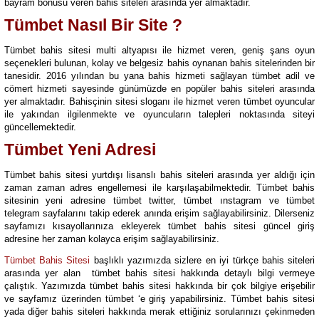
bayram bonusu veren bahis siteleri arasında yer almaktadır.
Tümbet Nasıl Bir Site ?
Tümbet bahis sitesi multi altyapısı ile hizmet veren, geniş şans oyun
seçenekleri bulunan, kolay ve belgesiz bahis oynanan bahis sitelerinden bir
tanesidir. 2016 yılından bu yana bahis hizmeti sağlayan tümbet adil ve
cömert hizmeti sayesinde günümüzde en popüler bahis siteleri arasında
yer almaktadır. Bahisçinin sitesi sloganı ile hizmet veren tümbet oyuncular
ile yakından ilgilenmekte ve oyuncuların talepleri noktasında siteyi
güncellemektedir.
Tümbet Yeni Adresi
Tümbet bahis sitesi yurtdışı lisanslı bahis siteleri arasında yer aldığı için
zaman zaman adres engellemesi ile karşılaşabilmektedir. Tümbet bahis
sitesinin yeni adresine tümbet twitter, tümbet ınstagram ve tümbet
telegram sayfalarını takip ederek anında erişim sağlayabilirsiniz. Dilerseniz
sayfamızı kısayollarınıza ekleyerek tümbet bahis sitesi güncel giriş
adresine her zaman kolayca erişim sağlayabilirsiniz.
Tümbet Bahis Sitesi
başlıklı yazımızda sizlere en iyi türkçe bahis siteleri
arasında yer alan tümbet bahis sitesi hakkında detaylı bilgi vermeye
çalıştık. Yazımızda tümbet bahis sitesi hakkında bir çok bilgiye erişebilir
ve sayfamız üzerinden tümbet ‘e giriş yapabilirsiniz. Tümbet bahis sitesi
yada diğer bahis siteleri hakkında merak ettiğiniz sorularınızı çekinmeden