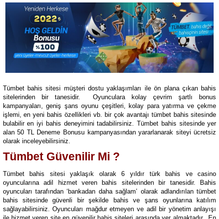
Tümbet bahis sitesi müşteri dostu yaklaşımları ile ön plana çıkan bahis
sitelerinden bir tanesidir. Oyunculara kolay çevrim şartlı bonus
kampanyaları, geniş şans oyunu çeşitleri, kolay para yatırma ve çekme
işlemi, en yeni bahis özellikleri vb. bir çok avantajı tümbet bahis sitesinde
bulabilir en iyi bahis deneyimini tadabilirsiniz. Tümbet bahis sitesinde yer
alan 50 TL Deneme Bonusu kampanyasından yararlanarak siteyi ücretsiz
olarak inceleyebilirsiniz.
Tümbet Güvenilir Mi ?
Tümbet bahis sitesi yaklaşık olarak 6 yıldır türk bahis ve casino
oyuncularına adil hizmet veren bahis sitelerinden bir tanesidir. Bahis
oyuncuları tarafından ‘bankadan daha sağlam’ olarak adlandırılan tümbet
bahis sitesinde güvenli bir şekilde bahis ve şans oyunlarına katılım
sağlayabilirsiniz. Oyuncuları mağdur etmeyen ve adil bir yönetim anlayışı
ile hizmet veren site en güvenilir bahis siteleri arasında yer almaktadır. En