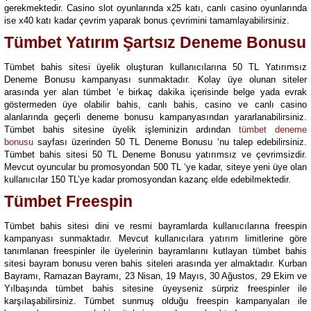
gerekmektedir. Casino slot oyunlarında x25 katı, canlı casino oyunlarında
ise x40 katı kadar çevrim yaparak bonus çevrimini tamamlayabilirsiniz.
Tümbet Yatırım Şartsız Deneme Bonusu
Tümbet bahis sitesi üyelik oluşturan kullanıcılarına 50 TL Yatırımsız
Deneme Bonusu kampanyası sunmaktadır. Kolay üye olunan siteler
arasında yer alan tümbet ‘e birkaç dakika içerisinde belge yada evrak
göstermeden üye olabilir bahis, canlı bahis, casino ve canlı casino
alanlarında geçerli deneme bonusu kampanyasından yararlanabilirsiniz.
Tümbet bahis sitesine üyelik işleminizin ardından
tümbet deneme
bonusu
sayfası üzerinden 50 TL Deneme Bonusu ‘nu talep edebilirsiniz.
Tümbet bahis sitesi 50 TL Deneme Bonusu yatırımsız ve çevrimsizdir.
Mevcut oyuncular bu promosyondan 500 TL ‘ye kadar, siteye yeni üye olan
kullanıcılar 150 TL’ye kadar promosyondan kazanç elde edebilmektedir.
Tümbet Freespin
Tümbet bahis sitesi dini ve resmi bayramlarda kullanıcılarına freespin
kampanyası sunmaktadır. Mevcut kullanıcılara yatırım limitlerine göre
tanımlanan freespinler ile üyelerinin bayramlarını kutlayan tümbet bahis
sitesi bayram bonusu veren bahis siteleri arasında yer almaktadır. Kurban
Bayramı, Ramazan Bayramı, 23 Nisan, 19 Mayıs, 30 Ağustos, 29 Ekim ve
Yılbaşında tümbet bahis sitesine üyeyseniz sürpriz freespinler ile
karşılaşabilirsiniz. Tümbet sunmuş olduğu freespin kampanyaları ile