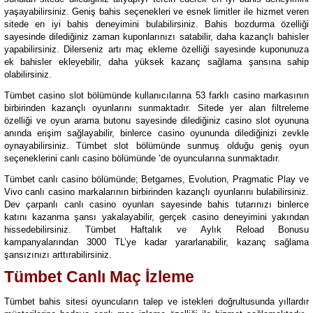
yaşayabilirsiniz. Geniş bahis seçenekleri ve esnek limitler ile hizmet veren
sitede en iyi bahis deneyimini bulabilirsiniz. Bahis bozdurma özelliği
sayesinde dilediğiniz zaman kuponlarınızı satabilir, daha kazançlı bahisler
yapabilirsiniz. Dilerseniz artı maç ekleme özelliği sayesinde kuponunuza
ek bahisler ekleyebilir, daha yüksek kazanç sağlama şansına sahip
olabilirsiniz.
Tümbet casino slot bölümünde kullanıcılarına 53 farklı casino markasının
birbirinden kazançlı oyunlarını sunmaktadır. Sitede yer alan filtreleme
özelliği ve oyun arama butonu sayesinde dilediğiniz casino slot oyununa
anında erişim sağlayabilir, binlerce casino oyununda dilediğinizi zevkle
oynayabilirsiniz. Tümbet slot bölümünde sunmuş olduğu geniş oyun
seçeneklerini canlı casino bölümünde ‘de oyuncularına sunmaktadır.
Tümbet canlı casino bölümünde; Betgames, Evolution, Pragmatic Play ve
Vivo canlı casino markalarının birbirinden kazançlı oyunlarını bulabilirsiniz.
Dev çarpanlı canlı casino oyunları sayesinde bahis tutarınızı binlerce
katını kazanma şansı yakalayabilir, gerçek casino deneyimini yakından
hissedebilirsiniz. Tümbet Haftalık ve Aylık Reload Bonusu
kampanyalarından 3000 TL’ye kadar yararlanabilir, kazanç sağlama
şansızınızı arttırabilirsiniz.
Tümbet Canlı Maç İzleme
Tümbet bahis sitesi oyuncuların talep ve istekleri doğrultusunda yıllardır