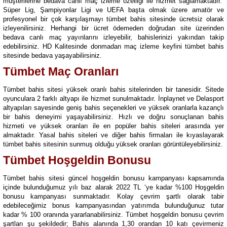
müşterilerine bedava canlı maç izleme özelliği ile hizmet sağlamaktadır.
Süper Lig, Şampiyonlar Ligi ve UEFA başta olmak üzere amatör ve
profesyonel bir çok karşılaşmayı tümbet bahis sitesinde ücretsiz olarak
izleyenilirsiniz. Herhangi bir ücret ödemeden doğrudan site üzerinden
bedava canlı maç yayınlarını izleyebilir, bahislerinizi yakından takip
edebilirsiniz. HD Kalitesinde donmadan maç izleme keyfini tümbet bahis
sitesinde bedava yaşayabilirsiniz.
Tümbet Maç Oranları
Tümbet bahis sitesi yüksek oranlı bahis sitelerinden bir tanesidir. Sitede
oyunculara 2 farklı altyapı ile hizmet sunulmaktadır. İnplaynet ve Delasport
altyapıları sayesinde geniş bahis seçenekleri ve yüksek oranlarla kazançlı
bir bahis deneyimi yaşayabilirsiniz. Hızlı ve doğru sonuçlanan bahis
hizmeti ve yüksek oranları ile en popüler bahis siteleri arasında yer
almaktadır. Yasal bahis siteleri ve diğer bahis firmaları ile kıyaslayarak
tümbet bahis sitesinin sunmuş olduğu yüksek oranları görüntüleyebilirsiniz.
Tümbet Hoşgeldin Bonusu
Tümbet bahis sitesi güncel hoşgeldin bonusu kampanyası kapsamında
içinde bulunduğumuz yılı baz alarak 2022 TL ‘ye kadar %100 Hoşgeldin
bonusu kampanyası sunmaktadır. Kolay çevrim şartlı olarak tabir
edebileceğimiz bonus kampanyasından yatırımda bulunduğunuz tutar
kadar % 100 oranında yararlanabilirsiniz. Tümbet hoşgeldin bonusu çevrim
şartları şu şekildedir; Bahis alanında 1,30 orandan 10 katı çevirmeniz