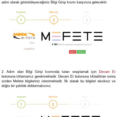
adım olarak görüntüleyeceğimiz Bilgi Girişi kısmı karşınıza gelecektir.
2. Adım olan Bilgi Girişi kısmında tutarı onaylamak için
Devam Et
butonuna tıklamamız gerekmektedir. Devam Et butonuna tıkladıktan sonra
sizden Mefete bilgileriniz istenmektedir. İlk olarak bu bilgileri eksiksiz ve
doğru bir şekilde doldurmalısınız.