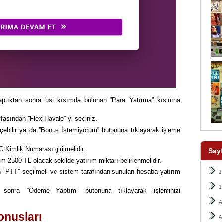
yaptıktan sonra üst kısımda bulunan ”Para Yatırma” kısmına
fasından ”Flex Havale” yi seçiniz.
ebilir ya da ”Bonus İstemiyorum” butonuna tıklayarak işleme
C Kimlik Numarası girilmelidir.
Sayf
500 TL olacak şekilde yatırım miktarı belirlenmelidir.
 ”PTT” seçilmeli ve sistem tarafından sunulan hesaba yatırım
1
1
n sonra ”Ödeme Yaptım” butonuna tıklayarak işleminizi
A
onusları
A