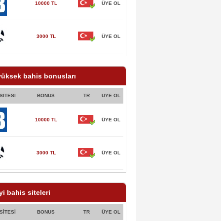
10000 TL
ÜYE OL
3000 TL
ÜYE OL
yüksek bahis bonusları
SİTESİ
BONUS
TR
ÜYE OL
10000 TL
ÜYE OL
3000 TL
ÜYE OL
yi bahis siteleri
SİTESİ
BONUS
TR
ÜYE OL