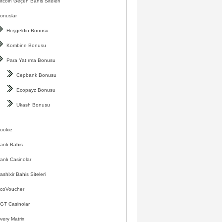
itcoin Geçen Bahis Siteleri
onuslar
Hoşgeldin Bonusu
Kombine Bonusu
Para Yatırma Bonusu
Cepbank Bonusu
Ecopayz Bonusu
Ukash Bonusu
ookie
anlı Bahis
anlı Casinolar
ashixir Bahis Siteleri
coVoucher
GT Casinolar
very Matrix