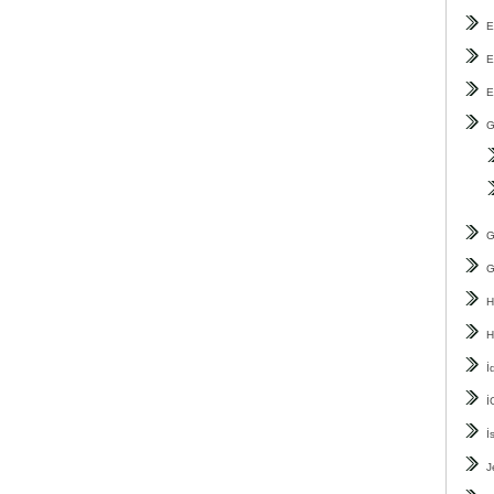
E
E
E
G
G
G
H
H
İ
İ
İ
J