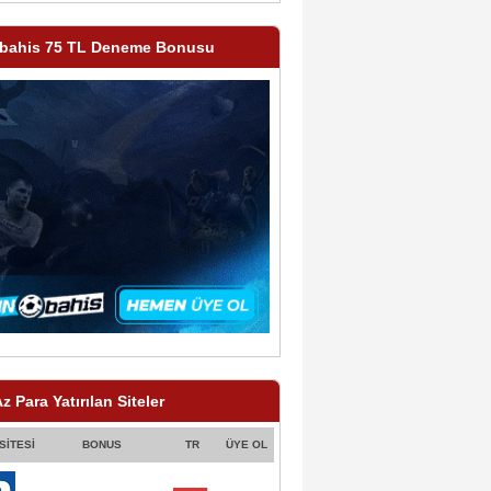
bahis 75 TL Deneme Bonusu
z Para Yatırılan Siteler
SİTESİ
BONUS
TR
ÜYE OL