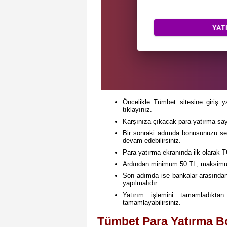
Öncelikle Tümbet sitesine giriş 
tıklayınız.
Karşınıza çıkacak para yatırma say
Bir sonraki adımda bonusunuzu seç
devam edebilirsiniz.
Para yatırma ekranında ilk olarak T
Ardından minimum 50 TL, maksimum 2
Son adımda ise bankalar arasından
yapılmalıdır.
Yatırım işlemini tamamladıkta
tamamlayabilirsiniz.
Tümbet Para Yatırma B