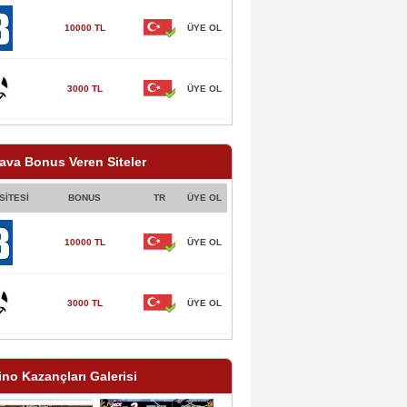
10000 TL
ÜYE OL
3000 TL
ÜYE OL
ava Bonus Veren Siteler
SİTESİ
BONUS
TR
ÜYE OL
10000 TL
ÜYE OL
3000 TL
ÜYE OL
no Kazançları Galerisi