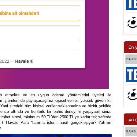
En 
BAHİS 
akip etmekte ve en uygun ödeme yöntemlerini üyeleri ile
 işlemlerinde paylaşacağınız kişisel veriler, yüksek güvenlikli
Yani sitedeki tüm kişisel veriler saklanmakta ve hiçbir şekilde
nce altında ve konforlu bir bahis deneyimi yaşayabilirsiniz.
ümbet sitesi, minimum 50 TL’den 2500 TL’ye kadar tek seferde
En i
T Havale Para Yatırma işlemi nasıl gerçekleşiyor? Yatırım
z.
BAHİS 