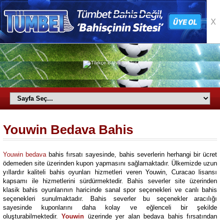
X
Youwin Bedava Bahis
Youwin bedava
bahis fırsatı sayesinde, bahis severlerin herhangi bir ücret
ödemeden site üzerinden kupon yapmasını sağlamaktadır. Ülkemizde uzun
yıllardır kaliteli bahis oyunları hizmetleri veren Youwin, Curacao lisansı
kapsamı ile hizmetlerini sürdürmektedir. Bahis severler site üzerinden
klasik bahis oyunlarının haricinde sanal spor seçenekleri ve canlı bahis
seçenekleri sunulmaktadır. Bahis severler bu seçenekler aracılığı
sayesinde kuponlarını daha kolay ve eğlenceli bir şekilde
oluşturabilmektedir.
Youwin
üzerinde yer alan bedava bahis fırsatından