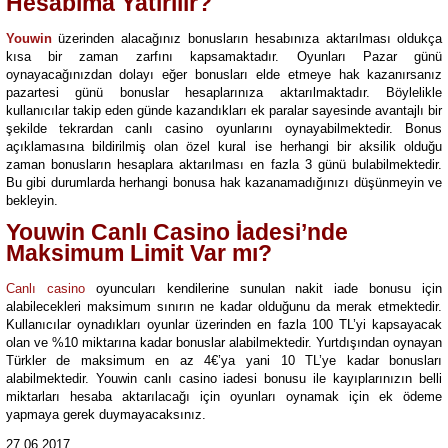
Hesabıma Yatırılır?
Youwin
üzerinden alacağınız bonusların hesabınıza aktarılması oldukça
kısa bir zaman zarfını kapsamaktadır. Oyunları Pazar günü
oynayacağınızdan dolayı eğer bonusları elde etmeye hak kazanırsanız
pazartesi günü bonuslar hesaplarınıza aktarılmaktadır. Böylelikle
kullanıcılar takip eden günde kazandıkları ek paralar sayesinde avantajlı bir
şekilde tekrardan canlı casino oyunlarını oynayabilmektedir. Bonus
açıklamasına bildirilmiş olan özel kural ise herhangi bir aksilik olduğu
zaman bonusların hesaplara aktarılması en fazla 3 günü bulabilmektedir.
Bu gibi durumlarda herhangi bonusa hak kazanamadığınızı düşünmeyin ve
bekleyin.
Youwin Canlı Casino İadesi’nde
Maksimum Limit Var mı?
Canlı casino
oyuncuları kendilerine sunulan nakit iade bonusu için
alabilecekleri maksimum sınırın ne kadar olduğunu da merak etmektedir.
Kullanıcılar oynadıkları oyunlar üzerinden en fazla 100 TL’yi kapsayacak
olan ve %10 miktarına kadar bonuslar alabilmektedir. Yurtdışından oynayan
Türkler de maksimum en az 4€’ya yani 10 TL’ye kadar bonusları
alabilmektedir. Youwin canlı casino iadesi bonusu ile kayıplarınızın belli
miktarları hesaba aktarılacağı için oyunları oynamak için ek ödeme
yapmaya gerek duymayacaksınız.
27.06.2017