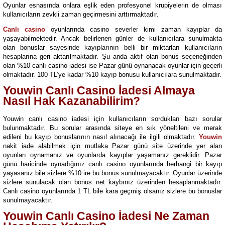
Oyunlar esnasında onlara eşlik eden profesyonel krupiyelerin de olması
kullanıcıların zevkli zaman geçirmesini arttırmaktadır.
Canlı casino
oyunlarında casino severler kimi zaman kayıplar da
yaşayabilmektedir. Ancak belirlenen günler de kullanıcılara sunulmakta
olan bonuslar sayesinde kayıplarının belli bir miktarları kullanıcıların
hesaplarına geri aktarılmaktadır. Şu anda aktif olan bonus seçeneğinden
olan %10 canlı casino iadesi ise Pazar günü oynanacak oyunlar için geçerli
olmaktadır. 100 TL’ye kadar %10 kayıp bonusu kullanıcılara sunulmaktadır.
Youwin Canlı Casino İadesi Almaya
Nasıl Hak Kazanabilirim?
Youwin canlı casino iadesi için kullanıcıların sordukları bazı sorular
bulunmaktadır. Bu sorular arasında siteye en sık yöneltileni ve merak
edileni bu kayıp bonuslarının nasıl alınacağı ile ilgili olmaktadır.
Youwin
nakit iade alabilmek için mutlaka Pazar günü site üzerinde yer alan
oyunları oynamanız ve oyunlarda kayıplar yaşamanız gereklidir. Pazar
günü haricinde oynadığınız canlı casino oyunlarında herhangi bir kayıp
yaşasanız bile sizlere %10 ire bu bonus sunulmayacaktır. Oyunlar üzerinde
sizlere sunulacak olan bonus net kaybınız üzerinden hesaplanmaktadır.
Canlı casino oyunlarında 1 TL bile kara geçmiş olsanız sizlere bu bonuslar
sunulmayacaktır.
Youwin Canlı Casino İadesi Ne Zaman